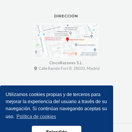
DIRECCIÓN
CincoRazones S.L.
Calle Ramón Fort 8, 28033, Madrid
SOBRE NOSOTROS
Utilizamos cookies propias y de terceros para
mejorar la experiencia del usuario a través de su
Contacto
Política de privacidad
navegación. Si continúas navegando aceptas su
Política de cookies
uso.
Política de cookies
Entendido